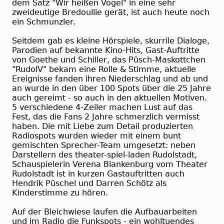
dem Satz "Wir heißen Vogel" in eine sehr
zweideutige Bredoullie gerät, ist auch heute noch
ein Schmunzler.
Seitdem gab es kleine Hörspiele, skurrile Dialoge,
Parodien auf bekannte Kino-Hits, Gast-Auftritte
von Goethe und Schiller, das Püsch-Maskottchen
"RudolV" bekam eine Rolle & Stimme, aktuelle
Ereignisse fanden ihren Niederschlag und ab und
an wurde in den über 100 Spots über die 25 Jahre
auch gereimt - so auch in den aktuellen Motiven.
5 verschiedene 4-Zeiler machen Lust auf das
Fest, das die Fans 2 Jahre schmerzlich vermisst
haben. Die mit Liebe zum Detail produzierten
Radiospots wurden wieder mit einem bunt
gemischten Sprecher-Team umgesetzt: neben
Darstellern des theater-spiel-laden Rudolstadt,
Schauspielerin Verena Blankenburg vom Theater
Rudolstadt ist in kurzen Gastauftritten auch
Hendrik Püschel und Darren Schötz als
Kinderstimme zu hören.
Auf der Bleichwiese laufen die Aufbauarbeiten
und im Radio die Funkspots - ein wohltuendes