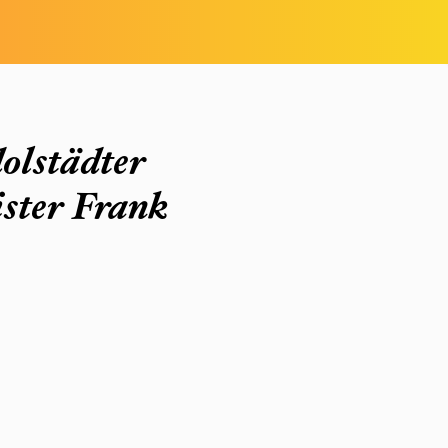
olstädter
ister Frank