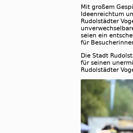
Mit großem Gespü
Ideenreichtum un
Rudolstädter Vog
unverwechselbare
seien ein entsch
für Besucherinne
Die Stadt Rudols
für seinen unerm
Rudolstädter Vog