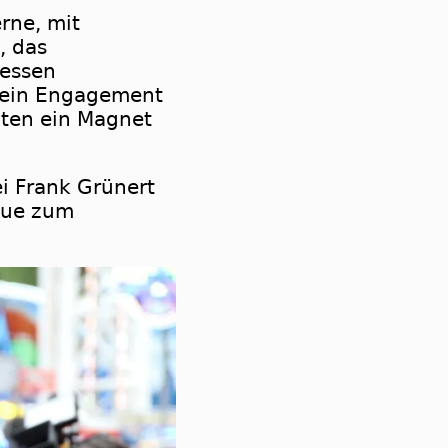
rne, mit
, das
dessen
 sein Engagement
nten ein Magnet
i Frank Grünert
eue zum