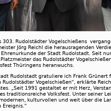
s 303. Rudolstädter Vogelschießens vergang
eister Jörg Reichl die herausragenden Verdi
r Ehrenurkunde der Stadt Rudolstadt. Seit n
 Platzmeister das Rudolstädter Vogelschieße
sfest Thüringens heranwuchs.
dt Rudolstadt gratuliere ich Frank Grünert f
m Rudolstädter Vogelschießen“, erklärte Reic
tes. „Seit 1991 gestaltet er mit Herz, Verst
es traditionsreiche Volksfest. Unter seiner L
 modernen, kulturvollen und weit über die L
 Ereignis.“