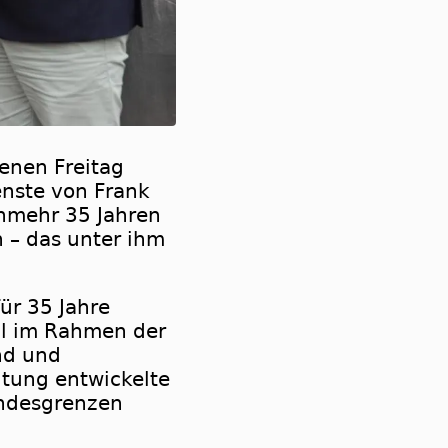
enen Freitag
enste von Frank
unmehr 35 Jahren
n – das unter ihm
ür 35 Jahre
hl im Rahmen der
and und
eitung entwickelte
andesgrenzen